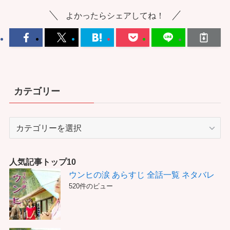
よかったらシェアしてね！
カテゴリー
カ
テ
ゴ
リ
人気記事トップ10
ー
ウンヒの涙 あらすじ 全話一覧 ネタバレ
520件のビュー