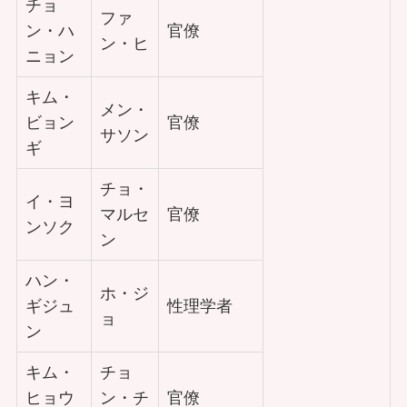
チョ
ファ
ン・ハ
官僚
ン・ヒ
ニョン
キム・
メン・
ビョン
官僚
サソン
ギ
チョ・
イ・ヨ
マルセ
官僚
ンソク
ン
ハン・
ホ・ジ
ギジュ
性理学者
ョ
ン
キム・
チョ
ヒョウ
ン・チ
官僚