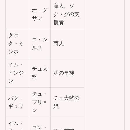
商人、ソ
オ・グ
ク・グの支
サン
援者
クァ
コ・シ
ク・ミ
商人
ルス
ンホ
イム・
チュ大
ドンジ
明の皇族
監
ン
チュ・
パク・
チュ大監の
ブリョ
ギュリ
娘
ン
イム・
ユン・