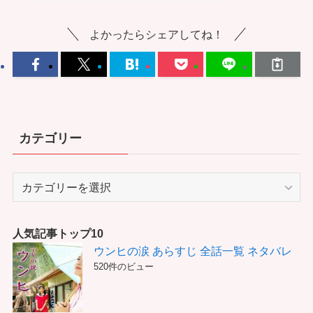
よかったらシェアしてね！
カテゴリー
カ
テ
ゴ
リ
人気記事トップ10
ー
ウンヒの涙 あらすじ 全話一覧 ネタバレ
520件のビュー