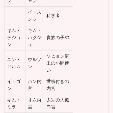
ン
ャン
イ・ス
科学者
ンジ
キム・
キム・
テジョ
ハクジ
貴族の子弟
ン
ュ
ソヒョン翁
ユン・
ウルソ
主の小間使
アルム
ン
い
イ・ゴ
ハン内
世宗付きの
ン
官
内官
キム・
オム尚
太宗の大殿
ミラ
宮
尚宮