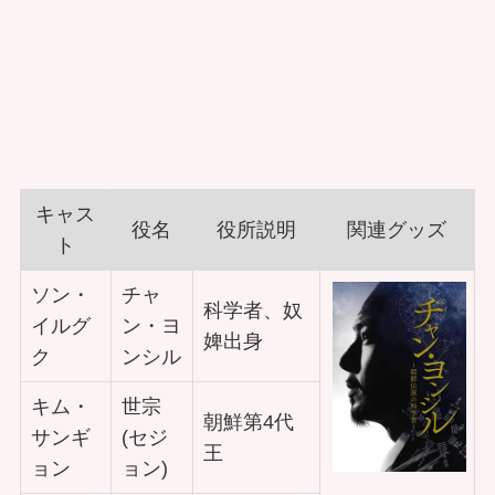
キャス
役名
役所説明
関連グッズ
ト
ソン・
チャ
科学者、奴
イルグ
ン・ヨ
婢出身
ク
ンシル
キム・
世宗
朝鮮第4代
サンギ
(セジ
王
ョン
ョン)