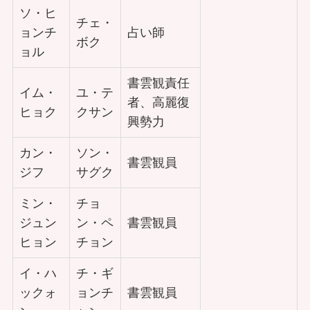
ソ・ヒ
チェ・
ョンチ
占い師
ボク
ョル
書雲観責任
イム・
ユ・テ
者、高麗復
ヒョク
クサン
興勢力
カン・
ソン・
書雲観員
ジフ
サグク
ミン・
チョ
ジュン
ン・ペ
書雲観員
ヒョン
チョン
イ・ハ
チ・ギ
ックォ
ョンチ
書雲観員