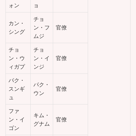
ォン
ョ
チョ
カン・
ン・フ
官僚
シング
ムジ
チョ
チョ
ン・ウ
ン・イ
官僚
ィガプ
ンジ
パク・
パク・
スンギ
官僚
ウン
ュ
ファ
キム・
ン・イ
官僚
グナム
ゴン