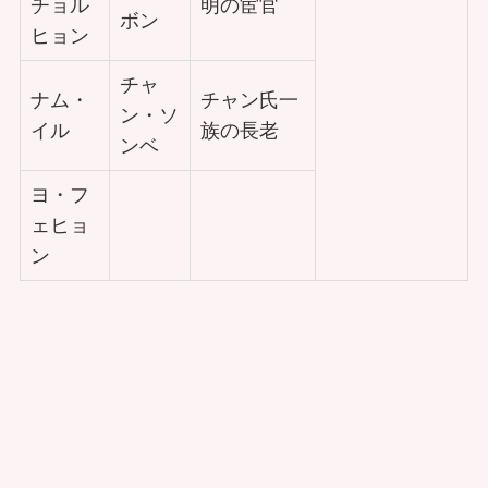
チョル
明の宦官
ボン
ヒョン
チャ
ナム・
チャン氏一
ン・ソ
イル
族の長老
ンベ
ヨ・フ
ェヒョ
ン