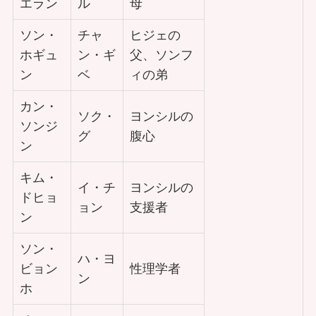
エラン
ル
母
ソン・
チャ
ヒジェの
ホギュ
ン・ギ
父、ソンフ
ン
ベ
ィの弟
カン・
ソク・
ヨンシルの
ソンジ
グ
腹心
ン
キム・
イ・チ
ヨンシルの
ドヒョ
ョン
支援者
ン
ソン・
ハ・ヨ
ビョン
性理学者
ン
ホ