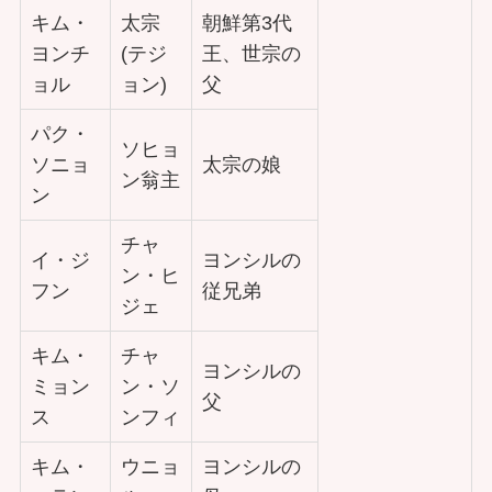
キム・
太宗
朝鮮第3代
ヨンチ
(テジ
王、世宗の
ョル
ョン)
父
パク・
ソヒョ
ソニョ
太宗の娘
ン翁主
ン
チャ
イ・ジ
ヨンシルの
ン・ヒ
フン
従兄弟
ジェ
キム・
チャ
ヨンシルの
ミョン
ン・ソ
父
ス
ンフィ
キム・
ウニョ
ヨンシルの