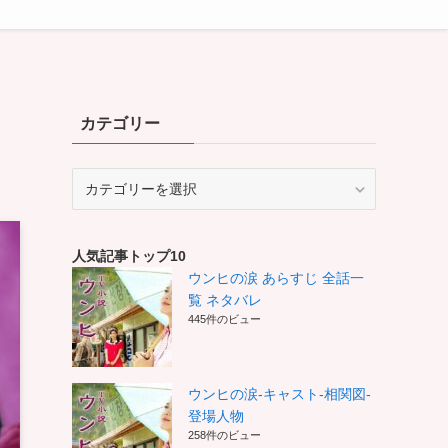
カテゴリー
カ
テ
ゴ
リ
人気記事トップ10
ー
ウンヒの涙 あらすじ 全話一
覧 ネタバレ
445件のビュー
ウンヒの涙-キャスト-相関図-
登場人物
258件のビュー