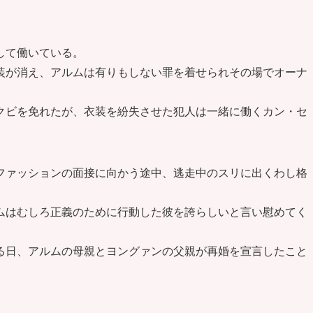
して働いている。
装が消え、アルムは有りもしない罪を着せられその場でオーナ
クビを免れたが、衣装を紛失させた犯人は一緒に働くカン・セ
ファッションの面接に向かう途中、逃走中のスリに出くわし格
ムはむしろ正義のために行動した彼を誇らしいと言い慰めてく
る日、アルムの母親とヨングァンの父親が再婚を宣言したこと