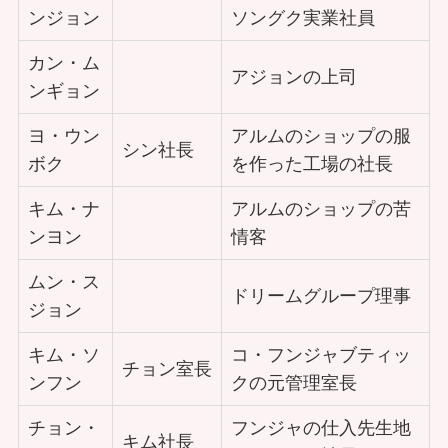
ンジョン
ソングク実業社員
カン・ム
アジョンの上司
ンギョン
ヨ・ウン
アルムのショップの服
シン社長
ボク
を作った工場の社長
キム・ナ
アルムのショップの苦
ンヨン
情客
ムン・ス
ドリームグループ理事
ジョン
キム・ソ
コ・フンジャブティッ
チョン室長
ンフン
クの元管理室長
チョン・
フンジャの仕入先生地
キム社長