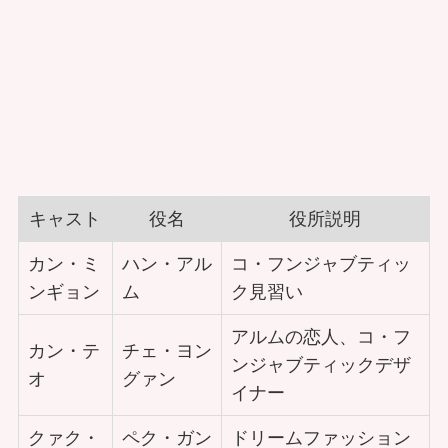
キャスト
役名
役所説明
カン・ミ
ハン・アル
コ・フンジャブティッ
ンギョン
ム
ク見習い
アルムの恋人、コ・フ
カン・テ
チェ・ヨン
ンジャブティックデザ
オ
グァン
イナー
クァク・
ペク・ガン
ドリームファッション