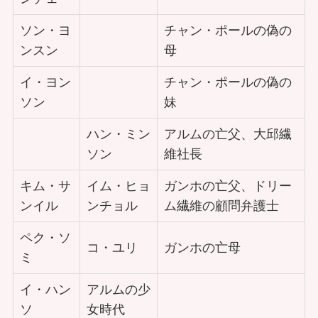
ソン・ヨ
チャン・ポールの偽の
ンスン
母
イ・ヨン
チャン・ポールの偽の
ソン
妹
ハン・ミン
アルムの亡父、大邱繊
ソン
維社長
キム・サ
イム・ヒョ
ガンホの亡父、ドリー
ンイル
ンチョル
ム繊維の顧問弁護士
ペク・ソ
コ・ユリ
ガンホの亡母
ミ
イ・ハン
アルムの少
ソ
女時代