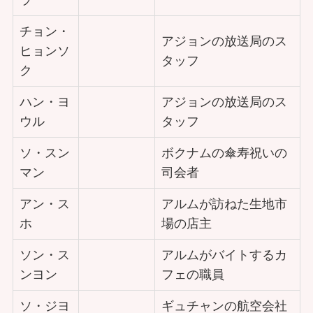
チョン・
アジョンの放送局のス
ヒョンソ
タッフ
ク
ハン・ヨ
アジョンの放送局のス
ウル
タッフ
ソ・スン
ボクナムの傘寿祝いの
マン
司会者
アン・ス
アルムが訪ねた生地市
ホ
場の店主
ソン・ス
アルムがバイトするカ
ンヨン
フェの職員
ソ・ジヨ
ギュチャンの航空会社