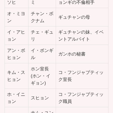
ソヒ
ミ
ョンギの不倫相手
オ・ミヨ
チャン・ボ
ギュチャンの母
ン
クナム
イ・アヒ
チェ・ギュ
ギュチャンの妹、イベ
ョン
リ
ントアルバイト
アン・ボ
イ・ボンギ
ガンホの秘書
ヒョン
ル
ホン室長
キム・ス
コ・フンジャブティッ
(ホン・イ
ヒョン
ク室長
ギョン)
ホ・イニ
コ・フンジャブティッ
スヒョン
ョン
ク職員
ナム・ユン