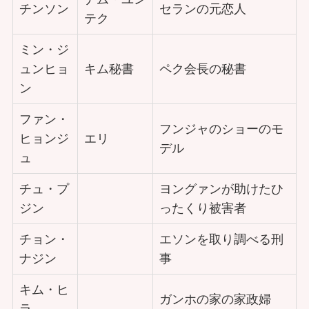
チンソン
セランの元恋人
テク
ミン・ジ
ュンヒョ
キム秘書
ペク会長の秘書
ン
ファン・
フンジャのショーのモ
ヒョンジ
エリ
デル
ュ
チュ・プ
ヨングァンが助けたひ
ジン
ったくり被害者
チョン・
エソンを取り調べる刑
ナジン
事
キム・ヒ
ガンホの家の家政婦
ラ