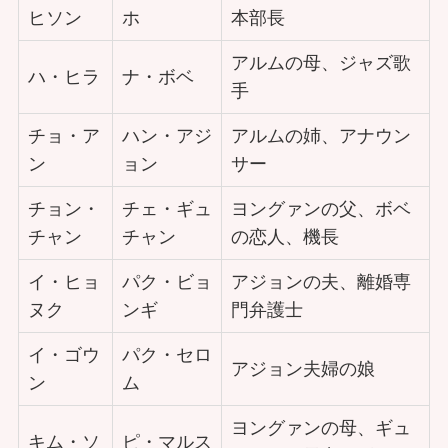
ヒソン
ホ
本部長
アルムの母、ジャズ歌
ハ・ヒラ
ナ・ボベ
手
チョ・ア
ハン・アジ
アルムの姉、アナウン
ン
ョン
サー
チョン・
チェ・ギュ
ヨングァンの父、ボベ
チャン
チャン
の恋人、機長
イ・ヒョ
パク・ビョ
アジョンの夫、離婚専
ヌク
ンギ
門弁護士
イ・ゴウ
パク・セロ
アジョン夫婦の娘
ン
ム
ヨングァンの母、ギュ
キム・ソ
ピ・マルス