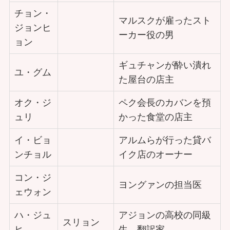
チョン・
マルスクが雇ったスト
ジョンヒ
ーカー役の男
ョン
ギュチャンが酔い潰れ
ユ・グム
た屋台の店主
オク・ジ
ペク会長のカバンを預
ュリ
かった食堂の店主
イ・ビョ
アルムらが行った貸バ
ンチョル
イク店のオーナー
コン・ジ
ヨングァンの担当医
ェウォン
ハ・ジュ
アジョンの高校の同級
スリョン
ヒ
生、翻訳家