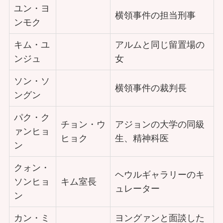
ユン・ヨ
横領事件の担当刑事
ンモク
キム・ユ
アルムと同じ留置場の
ンジュ
女
ソン・ソ
横領事件の裁判長
ングン
パク・ク
チョン・ウ
アジョンの大学の同級
ァンヒョ
ヒョク
生、精神科医
ン
クォン・
ヘウルギャラリーのキ
ソンヒョ
キム室長
ュレーター
ン
カン・ミ
ヨングァンと面談した