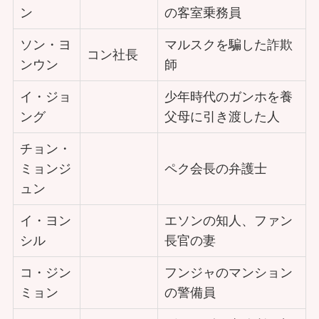
ン
の客室乗務員
ソン・ヨ
マルスクを騙した詐欺
コン社長
ンウン
師
イ・ジョ
少年時代のガンホを養
ング
父母に引き渡した人
チョン・
ミョンジ
ペク会長の弁護士
ュン
イ・ヨン
エソンの知人、ファン
シル
長官の妻
コ・ジン
フンジャのマンション
ミョン
の警備員