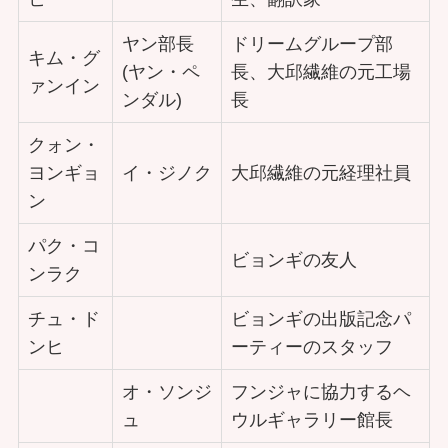
ヤン部長
ドリームグループ部
キム・グ
(ヤン・ペ
長、大邱繊維の元工場
ァンイン
ンダル)
長
クォン・
ヨンギョ
イ・ジノク
大邱繊維の元経理社員
ン
パク・コ
ビョンギの友人
ンラク
チュ・ド
ビョンギの出版記念パ
ンヒ
ーティーのスタッフ
オ・ソンジ
フンジャに協力するヘ
ュ
ウルギャラリー館長