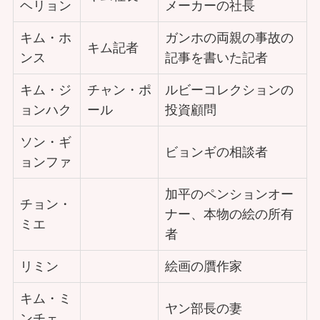
ヘリョン
メーカーの社長
キム・ホ
ガンホの両親の事故の
キム記者
ンス
記事を書いた記者
キム・ジ
チャン・ポ
ルビーコレクションの
ョンハク
ール
投資顧問
ソン・ギ
ビョンギの相談者
ョンファ
加平のペンションオー
チョン・
ナー、本物の絵の所有
ミエ
者
リミン
絵画の贋作家
キム・ミ
ヤン部長の妻
ンチェ