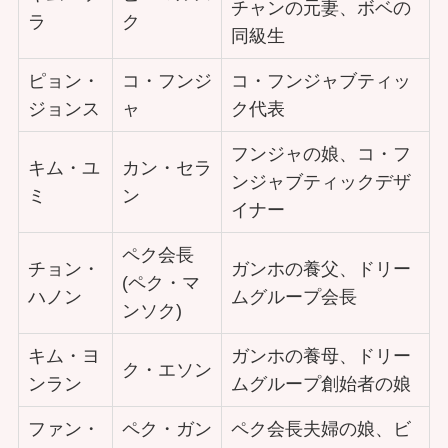
チャンの元妻、ボベの
ラ
ク
同級生
ピョン・
コ・フンジ
コ・フンジャブティッ
ジョンス
ャ
ク代表
フンジャの娘、コ・フ
キム・ユ
カン・セラ
ンジャブティックデザ
ミ
ン
イナー
ペク会長
チョン・
ガンホの養父、ドリー
(ペク・マ
ハノン
ムグループ会長
ンソク)
キム・ヨ
ガンホの養母、ドリー
ク・エソン
ンラン
ムグループ創始者の娘
ファン・
ペク・ガン
ペク会長夫婦の娘、ビ