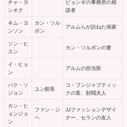
チャ・ヨ
ビョンギの事務所の相
ンオク
談者
キム・ヨ
カン・ソル
アルムらが訪ねた画家
ンソン
ボン
ソン・ヒ
カン・ソルボンの妻
スン
イ・ヒョ
アルムの担当医
ン
パク・ソ
コ・フンジャブティッ
ユン館長
ジョン
クの客、財閥夫人
カン・ヒ
ファン・ジ
JJファッションデザイ
ョンジョ
ヘ
ナー、セランの友人
ン