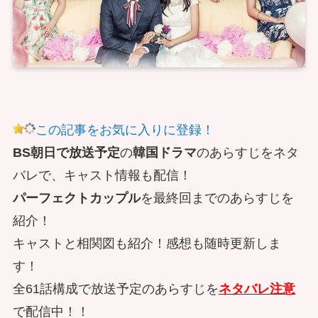
この記事をお気に入りに登録！
BS朝日で放送予定
の
韓国ドラマ
のあらすじをネタ
バレで、キャスト情報も配信！
パーフェクトカップル
を最終回までのあらすじを
紹介！
キャストと相関図も紹介！感想も随時更新しま
す！
全61話構成で放送予定のあらすじを
ネタバレ注意
で配信中！！