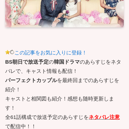
この記事をお気に入りに登録！
BS朝日で放送予定
の
韓国ドラマ
のあらすじをネタ
バレで、キャスト情報も配信！
パーフェクトカップル
を最終回までのあらすじを
紹介！
キャストと相関図も紹介！感想も随時更新しま
す！
全61話構成で放送予定のあらすじを
ネタバレ注意
で配信中！！