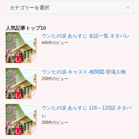
カ
テ
ゴ
リ
人気記事トップ10
ー
ウンヒの涙 あらすじ 全話一覧 ネタバレ
445件のビュー
ウンヒの涙-キャスト-相関図-登場人物
258件のビュー
ウンヒの涙 あらすじ 116～120話 ネタバ
レ
208件のビュー