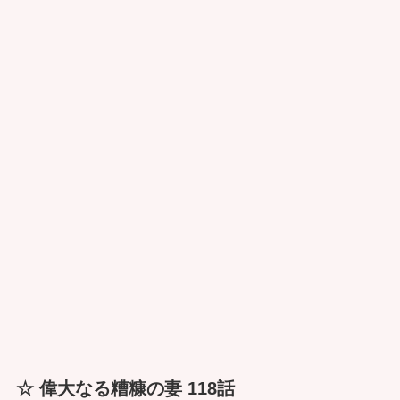
☆ 偉大なる糟糠の妻 118話