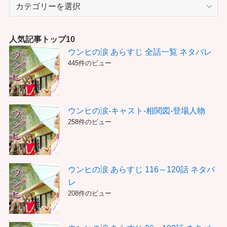
カ
テ
ゴ
リ
人気記事トップ10
ー
ウンヒの涙 あらすじ 全話一覧 ネタバレ
445件のビュー
ウンヒの涙-キャスト-相関図-登場人物
258件のビュー
ウンヒの涙 あらすじ 116～120話 ネタバ
レ
208件のビュー