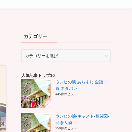
カテゴリー
カ
テ
ゴ
リ
人気記事トップ10
ー
ウンヒの涙 あらすじ 全話一
覧 ネタバレ
445件のビュー
ウンヒの涙-キャスト-相関図-
登場人物
258件のビュー