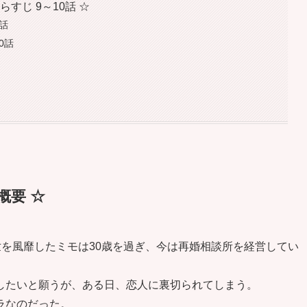
すじ 9～10話 ☆
話
0話
☆
概要 ☆
世を風靡したミモは30歳を過ぎ、今は再婚相談所を経営してい
したいと願うが、ある日、恋人に裏切られてしまう。
ラなのだった。