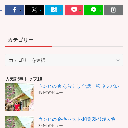
カテゴリー
カ
テ
ゴ
リ
人気記事トップ10
ー
ウンヒの涙 あらすじ 全話一覧 ネタバレ
484件のビュー
ウンヒの涙-キャスト-相関図-登場人物
274件のビュー