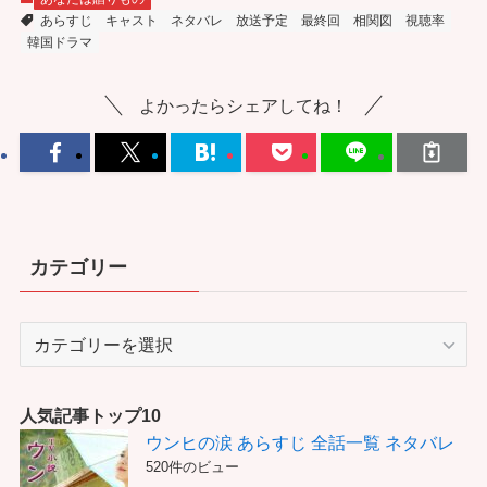
あらすじ
キャスト
ネタバレ
放送予定
最終回
相関図
視聴率
韓国ドラマ
よかったらシェアしてね！
カテゴリー
カ
テ
ゴ
リ
人気記事トップ10
ー
ウンヒの涙 あらすじ 全話一覧 ネタバレ
520件のビュー