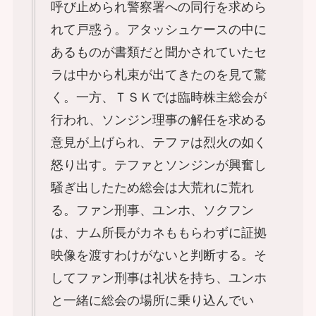
呼び止められ警察署への同行を求めら
れて戸惑う。アタッシュケースの中に
あるものが書類だと聞かされていたセ
ラは中から札束が出てきたのを見て驚
く。一方、ＴＳＫでは臨時株主総会が
行われ、ソンジン理事の解任を求める
意見が上げられ、テファは烈火の如く
怒り出す。テファとソンジンが興奮し
騒ぎ出したため総会は大荒れに荒れ
る。ファン刑事、ユンホ、ソクフン
は、ナム所長がカネももらわずに証拠
映像を渡すわけがないと判断する。そ
してファン刑事は礼状を持ち、ユンホ
と一緒に総会の場所に乗り込んでい