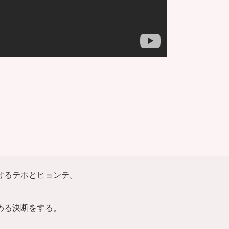
】
けるテホとヒョンテ。
める決断をする。