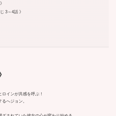
 》
 3～4話 》
》
ヒロインが共感を呼ぶ！
するへジョン。
閉ざされていた彼女の心が変わり始める。