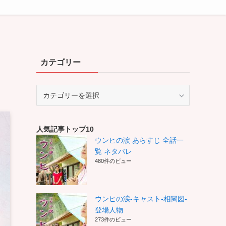
カテゴリー
カ
テ
ゴ
リ
人気記事トップ10
ー
ウンヒの涙 あらすじ 全話一
覧 ネタバレ
480件のビュー
ウンヒの涙-キャスト-相関図-
登場人物
273件のビュー