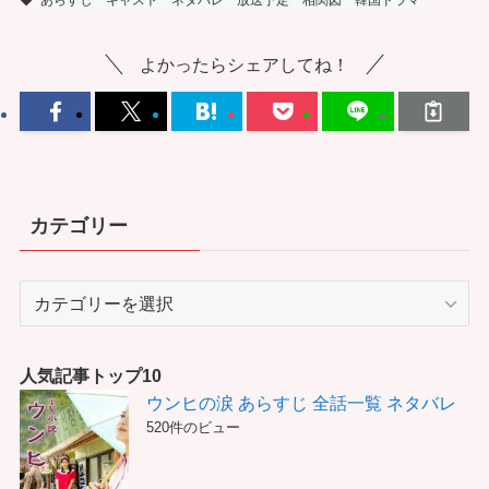
あらすじ
キャスト
ネタバレ
放送予定
相関図
韓国ドラマ
よかったらシェアしてね！
カテゴリー
カ
テ
ゴ
リ
人気記事トップ10
ー
ウンヒの涙 あらすじ 全話一覧 ネタバレ
520件のビュー