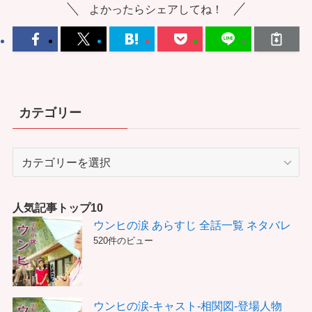
よかったらシェアしてね！
カテゴリー
カ
テ
ゴ
リ
人気記事トップ10
ー
ウンヒの涙 あらすじ 全話一覧 ネタバレ
520件のビュー
ウンヒの涙-キャスト-相関図-登場人物