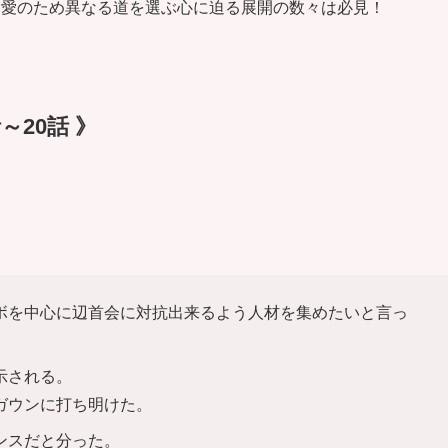
も愛のため異なる道を選ぶ心に迫る展開の数々は必見！
～20話 》
ボを中心に辺首会に対抗出来るよう人材を集めたいと言っ
示される。
ガウンに打ち明けた。
ンスだと分った。