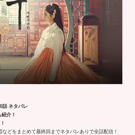
0話 ネタバレ
も紹介！
！！
図などをまとめて最終回までネタバレありで全話配信！