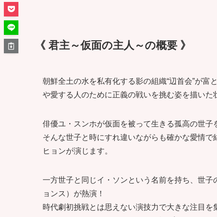
《 君主～仮面の主人～の概要 》
朝鮮全土の水を私有化する影の組織“辺首会”が富
や愛する人のために正義の戦いを挑む姿を描いた
俳優ユ・スンホが仮面を被って生きる孤高の世子
そんな世子と時にすれ違いながらも確かな愛情で
ヒョンが演じます。
一方世子と同じイ・ソンという名前を持ち、世子の影
ョンス）が熱演！
時代劇初挑戦とは思えない演技力で大きな注目を