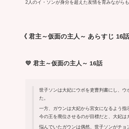
2人のイ・ソンが身分を超えた友情を育みながら
《 君主～仮面の主人～ あらすじ 16話
💛 君主～仮面の主人～ 16話
世子ソンは大妃にウボを吏曹判書にし、ウ
た。
一方、ガウンは大妃から宮女になるよう指
今の王を廃位させるのが目標だと、大妃は
悩んでいたガウンは偶然、世子ソンがチョ