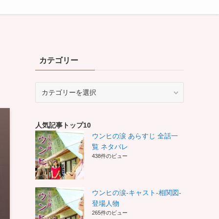
カテゴリー
カ
テ
ゴ
リ
人気記事トップ10
ー
ウンヒの涙 あらすじ 全話一
覧 ネタバレ
438件のビュー
ウンヒの涙-キャスト-相関図-
登場人物
265件のビュー