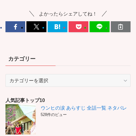
よかったらシェアしてね！
カテゴリー
カ
テ
ゴ
リ
人気記事トップ10
ー
ウンヒの涙 あらすじ 全話一覧 ネタバレ
528件のビュー