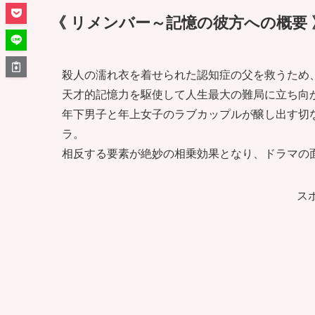
《 リメンバー～記憶の彼方への概要 
殺人の濡れ衣を着せられた認知症の父を救うため
天才的記憶力を駆使して人生最大の難局に立ち向
年下男子と年上女子のラブカップルが醸し出す切
ラ。
相反する要素が絶妙の相乗効果となり、ドラマの
ス