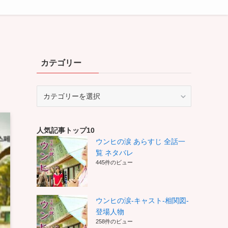
カテゴリー
カ
テ
ゴ
リ
人気記事トップ10
ー
ウンヒの涙 あらすじ 全話一
覧 ネタバレ
445件のビュー
ウンヒの涙-キャスト-相関図-
登場人物
258件のビュー