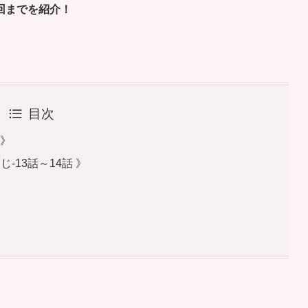
回までを紹介！
目次
 》
-13話～14話 》