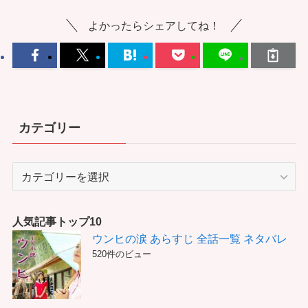
よかったらシェアしてね！
カテゴリー
カ
テ
ゴ
リ
人気記事トップ10
ー
ウンヒの涙 あらすじ 全話一覧 ネタバレ
520件のビュー