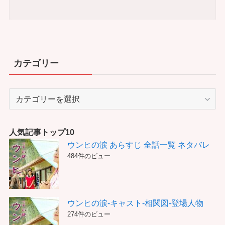
カテゴリー
カ
テ
ゴ
リ
人気記事トップ10
ー
ウンヒの涙 あらすじ 全話一覧 ネタバレ
484件のビュー
ウンヒの涙-キャスト-相関図-登場人物
274件のビュー