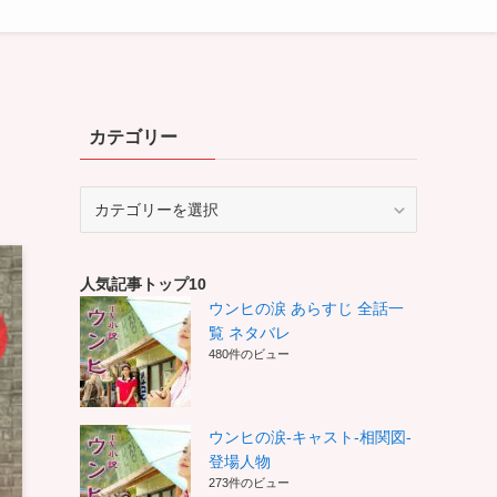
カテゴリー
カ
テ
ゴ
リ
人気記事トップ10
ー
ウンヒの涙 あらすじ 全話一
覧 ネタバレ
480件のビュー
ウンヒの涙-キャスト-相関図-
登場人物
273件のビュー