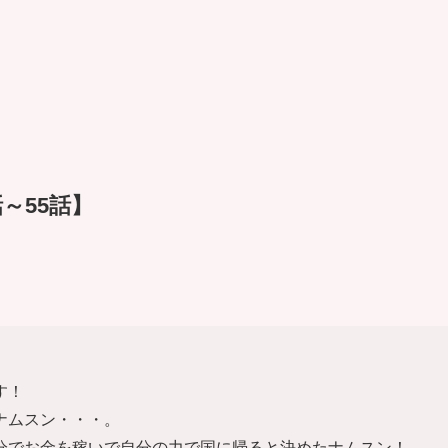
～55話】
す！
ナムスン・・・。
分でお金を稼いで自分の力で国に帰ると決めたナムスン！