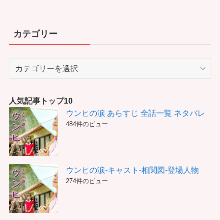
カテゴリー
カ
テ
ゴ
リ
人気記事トップ10
ー
ウンヒの涙 あらすじ 全話一覧 ネタバレ
484件のビュー
ウンヒの涙-キャスト-相関図-登場人物
274件のビュー