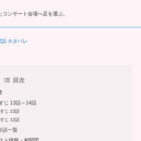
たコンサート会場へ足を運ぶ。
2話 ネタバレ
目次
要
じ 13話～14話
じ 13話
じ 12話
全話一覧
ャスト情報・相関図