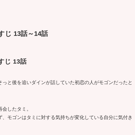
じ 13話～14話
じ 13話
そっと後を追いダインが話していた初恋の人がモゴンだったと
再会したタミ。
ず、モゴンはタミに対する気持ちが変化している自分に気付き