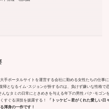
要
！ 大手ポータルサイトを運営する会社に勤める女性たちの仕事に
復帰となるイム･スジョンが扮するのは、負けず嫌いな性格で
 そんなタミの日常にときめきを与える年下の男性 パク･モゴン
をくすぐる演技を披露する！
「トッケビ～君がくれた愛しい日
贈る渾身の一作です！