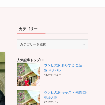
カテゴリー
カ
テ
ゴ
リ
人気記事トップ10
ー
ウンヒの涙 あらすじ 全話一
覧 ネタバレ
480件のビュー
ウンヒの涙-キャスト-相関図-
登場人物
273件のビュー