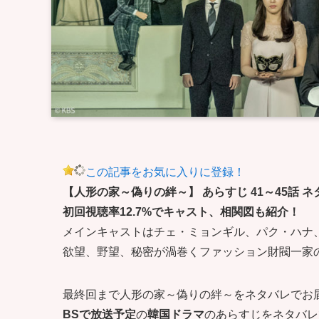
この記事をお気に入りに登録！
【人形の家～偽りの絆～】 あらすじ 41～45話 ネ
初回視聴率12.7%でキャスト、相関図も紹介！
メインキャストはチェ・ミョンギル、パク・ハナ
欲望、野望、秘密が渦巻くファッション財閥一家
最終回まで人形の家～偽りの絆～をネタバレでお届
BSで放送予定
の
韓国ドラマ
のあらすじをネタバレ