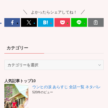
よかったらシェアしてね！
カテゴリー
カ
テ
ゴ
リ
人気記事トップ10
ー
ウンヒの涙 あらすじ 全話一覧 ネタバレ
520件のビュー