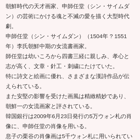
朝鮮時代の天才画家、申師任堂（シン・サイムダ
ン）の芸術にかける魂と不滅の愛を描く大型時代
劇。
申師任堂（シン・サイムダン）（1504年 ? 1551
年）李氏朝鮮中期の女流書画家。
師任堂は幼いころから四書三経に親しみ、孝心と
志が高く、文章・針工・刺繍にたけていた。
特に詩文と絵画に優れ、さまざまな漢詩作品が伝
えられている。
また安堅の影響を受けた画風は精緻精妙であり、
朝鮮一の女流画家と評されている。
韓国銀行は2009年6月23日発行の5万ウォン札の肖
像に、申師任堂の肖像を用いる。
息子の栗谷の肖像画は5千ウォン札に用いられてい