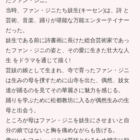
たファン・ジニ。
当時、ファン・ジニたち妓生(キーセン)は、詩 と
芸術、音楽、踊りが堪能な万能エンターテイナー
だった。
妓生である前に詩書画に長けた総合芸術家であっ
たファン・ジニの姿と、その愛に生きた壮大な人
生 をドラマを通じて描く!
芸妓の娘として生まれ、寺で育ったファン・ジニ
は生みの母を捜すために山寺を出た、偶然、妓女
達が踊るのを見てその華麗さに魅力を感じる。
踊りを学ぶために松都教坊に入るが偶然生みの生
母と出会う。
ところが母はファン・ジニを妓生にさせまいと自
分の娘ではないと胸を痛めながらも告げる。