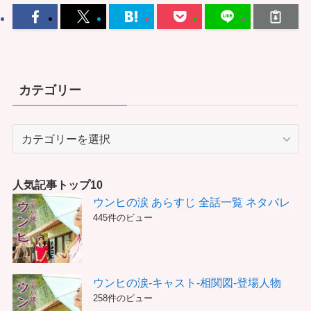
カテゴリー
カ
テ
ゴ
リ
人気記事トップ10
ー
ウンヒの涙 あらすじ 全話一覧 ネタバレ
445件のビュー
ウンヒの涙-キャスト-相関図-登場人物
258件のビュー