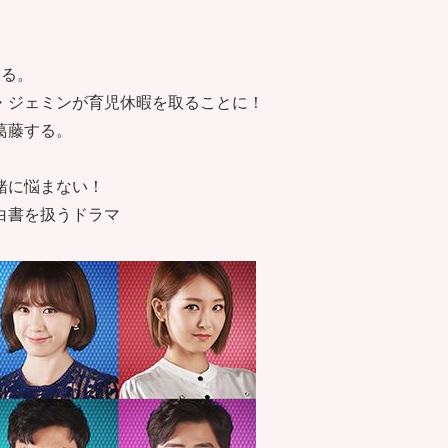
する。
・ジェミンが育児休暇を取ることに！
葛藤する。
緒に悩まない！
白書を扱うドラマ