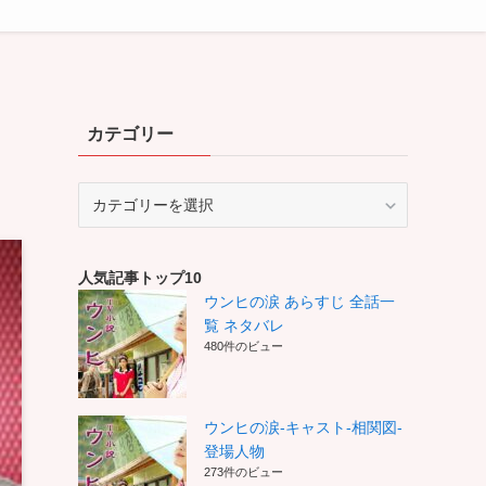
カテゴリー
カ
テ
ゴ
リ
人気記事トップ10
ー
ウンヒの涙 あらすじ 全話一
覧 ネタバレ
480件のビュー
ウンヒの涙-キャスト-相関図-
登場人物
273件のビュー