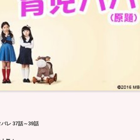
レ 37話～39話