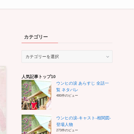
カテゴリー
カ
テ
ゴ
リ
人気記事トップ10
ー
ウンヒの涙 あらすじ 全話一
覧 ネタバレ
480件のビュー
ウンヒの涙-キャスト-相関図-
登場人物
273件のビュー