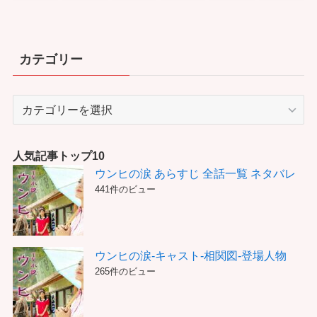
カテゴリー
カ
テ
ゴ
リ
人気記事トップ10
ー
ウンヒの涙 あらすじ 全話一覧 ネタバレ
441件のビュー
ウンヒの涙-キャスト-相関図-登場人物
265件のビュー