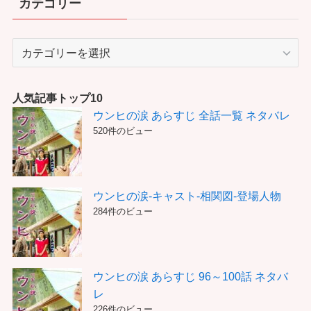
カテゴリー
カ
テ
ゴ
リ
人気記事トップ10
ー
ウンヒの涙 あらすじ 全話一覧 ネタバレ
520件のビュー
ウンヒの涙-キャスト-相関図-登場人物
284件のビュー
ウンヒの涙 あらすじ 96～100話 ネタバ
レ
226件のビュー