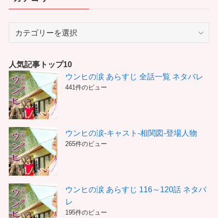
カ
テ
ゴ
リ
人気記事トップ10
ー
ウンヒの涙 あらすじ 全話一覧 ネタバレ
441件のビュー
ウンヒの涙-キャスト-相関図-登場人物
265件のビュー
ウンヒの涙 あらすじ 116～120話 ネタバ
レ
195件のビュー