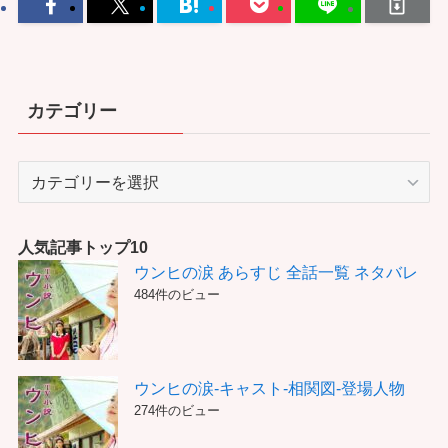
カテゴリー
カ
テ
ゴ
リ
人気記事トップ10
ー
ウンヒの涙 あらすじ 全話一覧 ネタバレ
484件のビュー
ウンヒの涙-キャスト-相関図-登場人物
274件のビュー