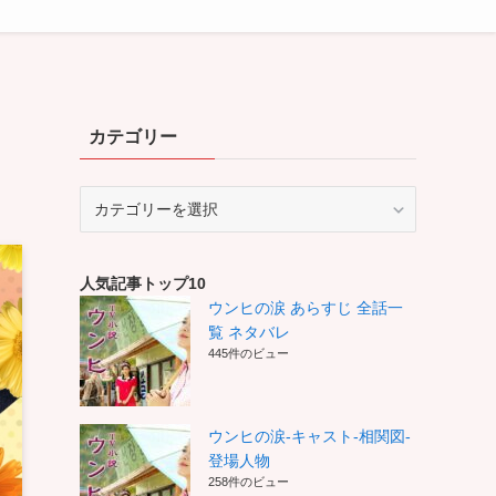
カテゴリー
カ
テ
ゴ
リ
人気記事トップ10
ー
ウンヒの涙 あらすじ 全話一
覧 ネタバレ
445件のビュー
ウンヒの涙-キャスト-相関図-
登場人物
258件のビュー