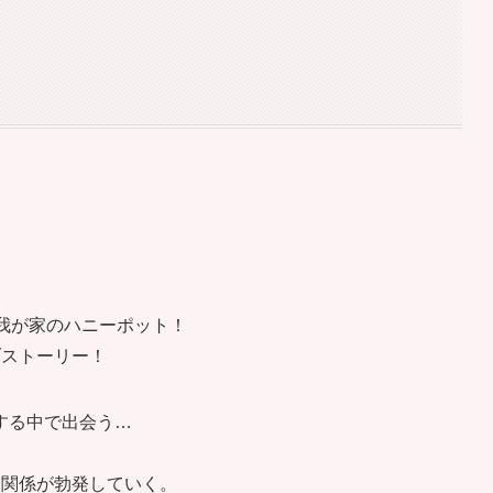
我が家のハニーポット！
ブストーリー！
する中で出会う…
角関係が勃発していく。