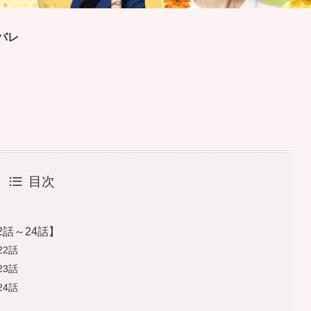
バレ
目次
2話～24話】
22話
23話
24話