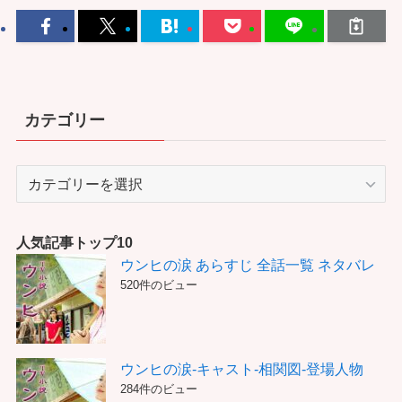
カテゴリー
カ
テ
ゴ
リ
人気記事トップ10
ー
ウンヒの涙 あらすじ 全話一覧 ネタバレ
520件のビュー
ウンヒの涙-キャスト-相関図-登場人物
284件のビュー