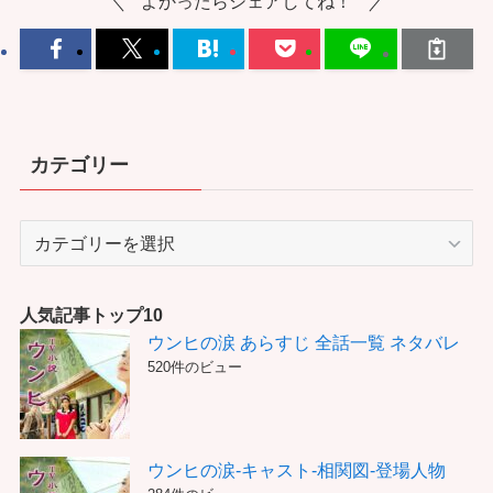
よかったらシェアしてね！
カテゴリー
カ
テ
ゴ
リ
人気記事トップ10
ー
ウンヒの涙 あらすじ 全話一覧 ネタバレ
520件のビュー
ウンヒの涙-キャスト-相関図-登場人物