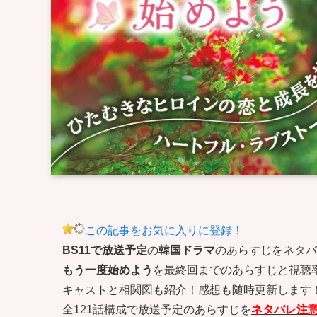
この記事をお気に入りに登録！
BS11で放送予定
の
韓国ドラマ
のあらすじをネタバ
もう一度始めよう
を最終回までのあらすじと視聴
キャストと相関図も紹介！感想も随時更新します
全121話構成で放送予定のあらすじを
ネタバレ注