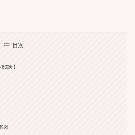
目次
60話 】
関図