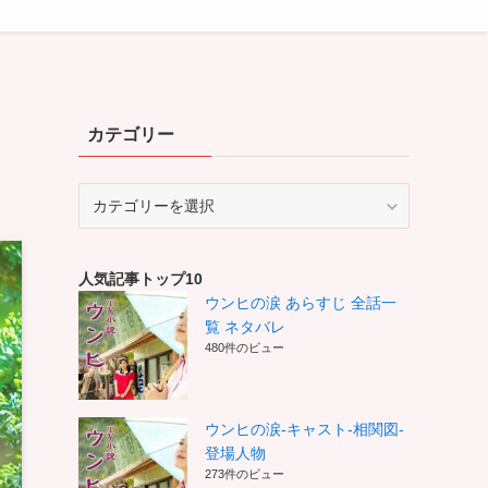
カテゴリー
カ
テ
ゴ
リ
人気記事トップ10
ー
ウンヒの涙 あらすじ 全話一
覧 ネタバレ
480件のビュー
ウンヒの涙-キャスト-相関図-
登場人物
273件のビュー