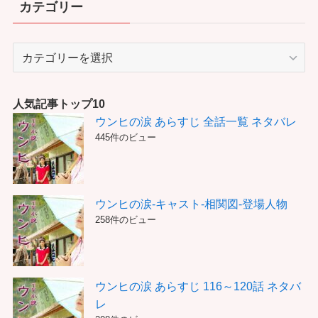
カテゴリー
カ
テ
ゴ
リ
人気記事トップ10
ー
ウンヒの涙 あらすじ 全話一覧 ネタバレ
445件のビュー
ウンヒの涙-キャスト-相関図-登場人物
258件のビュー
ウンヒの涙 あらすじ 116～120話 ネタバ
レ