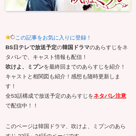
この記事をお気に入りに登録！
BS日テレで放送予定
の
韓国ドラマ
のあらすじをネ
タバレで、キャスト情報も配信！
吹けよ、ミプン
を最終回までのあらすじを紹介！
キャストと相関図も紹介！感想も随時更新しま
す！
全53話構成で放送予定のあらすじを
ネタバレ注意
で配信中！！
このページは韓国ドラマ、吹けよ、ミプンのあら
すじ 22話～24話のページです。