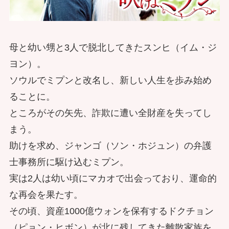
母と幼い甥と3人で脱北してきたスンヒ（イム・ジ
ヨン）。
ソウルでミプンと改名し、新しい人生を歩み始め
ることに。
ところがその矢先、詐欺に遭い全財産を失ってし
まう。
助けを求め、ジャンゴ（ソン・ホジュン）の弁護
士事務所に駆け込むミプン。
実は2人は幼い頃にマカオで出会っており、運命的
な再会を果たす。
その頃、資産1000億ウォンを保有するドクチョン
（ピョン・ヒボン）が北に残してきた離散家族を