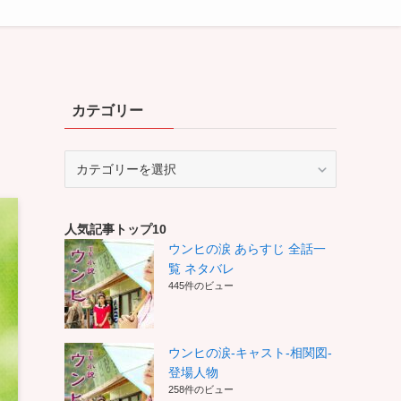
カテゴリー
カ
テ
ゴ
リ
人気記事トップ10
ー
ウンヒの涙 あらすじ 全話一
覧 ネタバレ
445件のビュー
ウンヒの涙-キャスト-相関図-
登場人物
258件のビュー