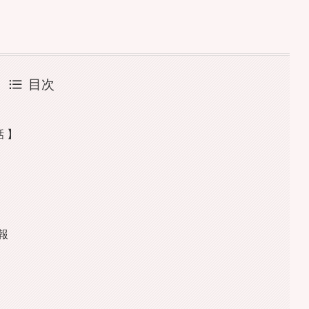
目次
話 】
報