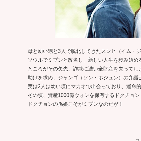
母と幼い甥と3人で脱北してきたスンヒ（イム・
ソウルでミプンと改名し、新しい人生を歩み始め
ところがその矢先、詐欺に遭い全財産を失ってし
助けを求め、ジャンゴ（ソン・ホジュン）の弁護
実は2人は幼い頃にマカオで出会っており、運命
その頃、資産1000億ウォンを保有するドクチョ
ドクチョンの孫娘こそがミプンなのだが！
ス