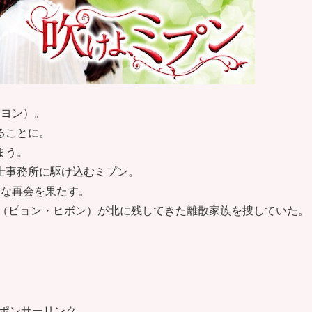
ジヨン）。
ることに。
まう。
士事務所に駆け込むミプン。
的な再会を果たす。
ン（ピョン・ヒボン）が北に残してきた離散家族を捜していた。
ポンサーリンク