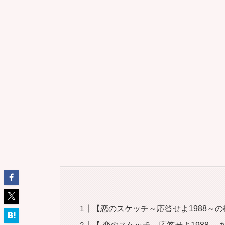
【恋のスケッチ～応答せよ1988～