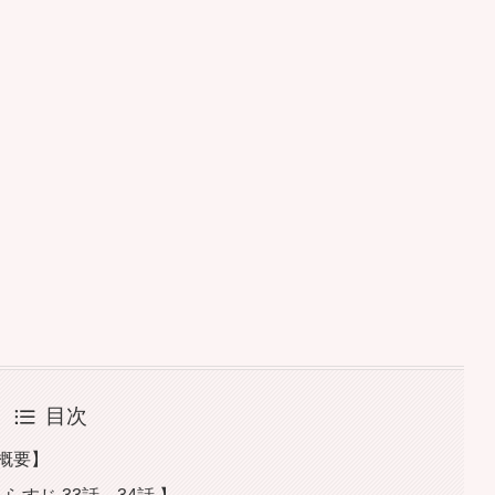
目次
の概要】