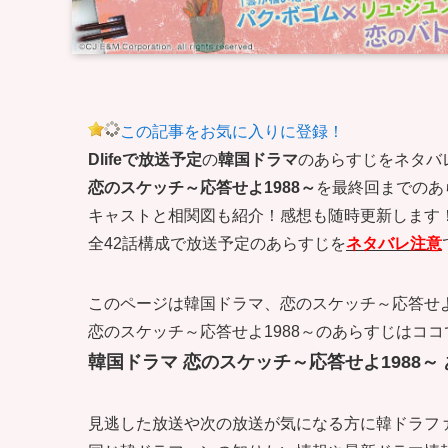
この記事をお気に入りに登録！
Dlifeで放送予定
の
韓国ドラマ
のあらすじをネタバ
恋のスケッチ～応答せよ1988～
を最終回までのあ
キャストと相関図も紹介！感想も随時更新します
全42話構成で放送予定のあらすじを
ネタバレ注意
このページは韓国ドラマ、恋のスケッチ～応答せよ1
恋のスケッチ～応答せよ1988～のあらすじはコ
韓国ドラマ 恋のスケッチ～応答せよ1988～
見逃した放送や次の放送が気になる方に韓ドラフ