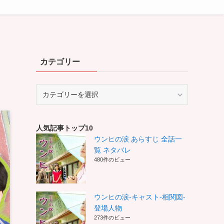
カテゴリー
カ
テ
ゴ
リ
人気記事トップ10
ー
ウンヒの涙 あらすじ 全話一
覧 ネタバレ
480件のビュー
ウンヒの涙-キャスト-相関図-
登場人物
273件のビュー