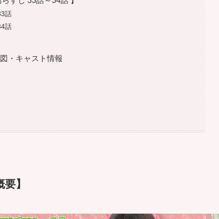
らすじ 33話～34話 】
33話
34話
関図・キャスト情報
概要】