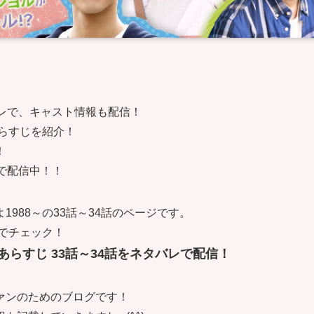
レで、キャスト情報も配信！
らすじを紹介！
！
で配信中！！
988～の33話～34話のページです。
コでチェック！
 あらすじ 33話～34話をネタバレで配信！
ァンのためのブログです！