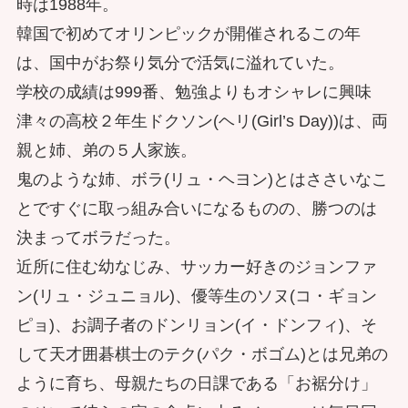
時は1988年。
韓国で初めてオリンピックが開催されるこの年
は、国中がお祭り気分で活気に溢れていた。
学校の成績は999番、勉強よりもオシャレに興味
津々の高校２年生ドクソン(ヘリ(Girl’s Day))は、両
親と姉、弟の５人家族。
鬼のような姉、ボラ(リュ・ヘヨン)とはささいなこ
とですぐに取っ組み合いになるものの、勝つのは
決まってボラだった。
近所に住む幼なじみ、サッカー好きのジョンファ
ン(リュ・ジュニョル)、優等生のソヌ(コ・ギョン
ピョ)、お調子者のドンリョン(イ・ドンフィ)、そ
して天才囲碁棋士のテク(パク・ボゴム)とは兄弟の
ように育ち、母親たちの日課である「お裾分け」