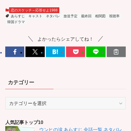
恋のスケッチ～応答せよ1988
あらすじ
キャスト
ネタバレ
放送予定
最終回
相関図
視聴率
韓国ドラマ
よかったらシェアしてね！
カテゴリー
カ
テ
ゴ
リ
人気記事トップ10
ー
ウンヒの涙 あらすじ 全話一覧 ネタバレ