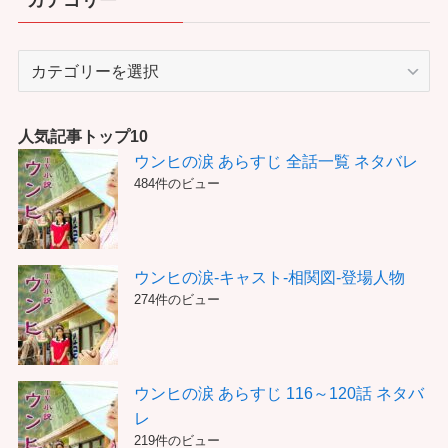
カテゴリー
カ
テ
ゴ
リ
人気記事トップ10
ー
ウンヒの涙 あらすじ 全話一覧 ネタバレ
484件のビュー
ウンヒの涙-キャスト-相関図-登場人物
274件のビュー
ウンヒの涙 あらすじ 116～120話 ネタバ
レ
219件のビュー