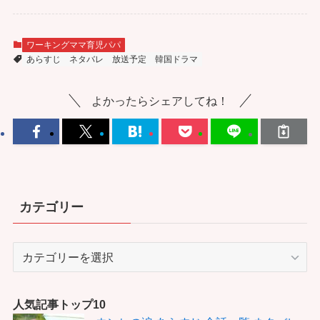
ワーキングママ育児パパ
あらすじ
ネタバレ
放送予定
韓国ドラマ
よかったらシェアしてね！
カテゴリー
カ
テ
ゴ
リ
人気記事トップ10