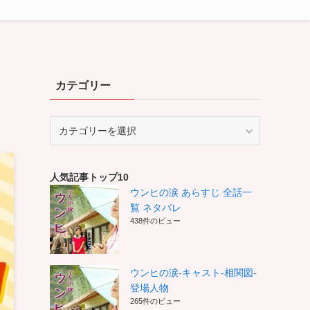
カテゴリー
カ
テ
ゴ
リ
人気記事トップ10
ー
ウンヒの涙 あらすじ 全話一
覧 ネタバレ
438件のビュー
ウンヒの涙-キャスト-相関図-
登場人物
265件のビュー