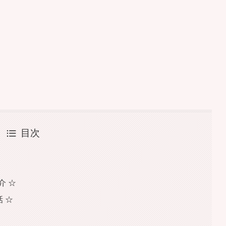
目次
介 ☆
話 ☆