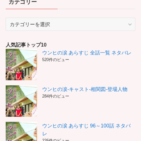
カテゴリー
カ
テ
ゴ
リ
人気記事トップ10
ー
ウンヒの涙 あらすじ 全話一覧 ネタバレ
520件のビュー
ウンヒの涙-キャスト-相関図-登場人物
284件のビュー
ウンヒの涙 あらすじ 96～100話 ネタバ
レ
226件のビュー