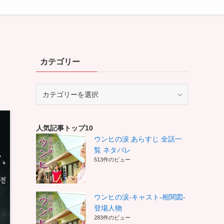
カテゴリー
カ
テ
ゴ
リ
人気記事トップ10
ー
ウンヒの涙 あらすじ 全話一
覧 ネタバレ
513件のビュー
ウンヒの涙-キャスト-相関図-
登場人物
283件のビュー