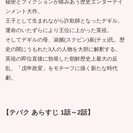
秘密とフィクションが絡みあう歴史エンターテイ
ンメント大作。
王子として生まれながら詐欺師となったデギル、
運命のいたずらにより王位に上がった英祖。
そしてデギルの母、淑嬪(スクビン)崔(チェ)氏。歴
史の闇にうもれた3人の人物を大胆に解釈する。
英祖の即位直後に勃発した朝鮮歴史上最大の反
乱、「戊申政変」をモチーフに描く新たな時代
劇。
【テバク あらすじ 1話～2話】