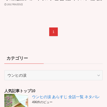
2017年6月5日
1
カテゴリー
カ
テ
ゴ
リ
人気記事トップ10
ー
ウンヒの涙 あらすじ 全話一覧 ネタバレ
496件のビュー