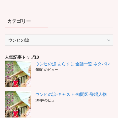
カテゴリー
カ
テ
ゴ
リ
人気記事トップ10
ー
ウンヒの涙 あらすじ 全話一覧 ネタバレ
496件のビュー
ウンヒの涙-キャスト-相関図-登場人物
284件のビュー